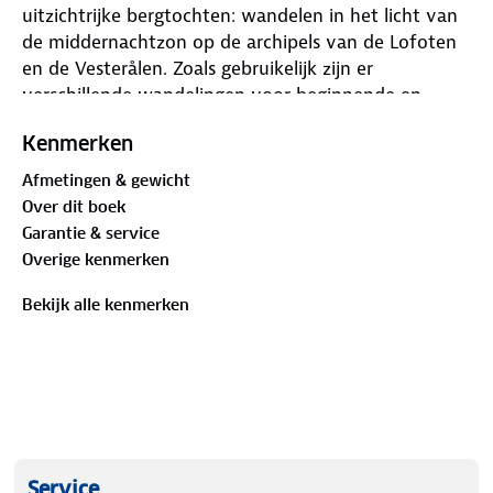
uitzichtrijke bergtochten: wandelen in het licht van
de middernachtzon op de archipels van de Lofoten
en de Vesterålen. Zoals gebruikelijk zijn er
verschillende wandelingen voor beginnende en
ervaren wandelaars en is er onmisbare informatie
Kenmerken
over de streek, de bezienswaardigheden en
recreatiemogelijkheden. De betrouwbare
Afmetingen & gewicht
routebeschrijvingen, gedetailleerde kaarten en
Over dit boek
hoogteprofielen zorgen voor een onvergetelijke
Garantie & service
wandelervaring.
Overige kenmerken
Bekijk alle kenmerken
Service