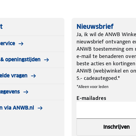
t
Nieuwsbrief
Ja, ik wil de ANWB Winke
nieuwsbrief ontvangen e
ervice
ANWB toestemming om m
e-mail te benaderen over
& openingstijden
beste acties en kortingen
ANWB (web)winkel en o
elde vragen
5.- cadeautegoed.*
*Alleen voor leden
gegevens
E-mailadres
n via ANWB.nl
Inschrijven