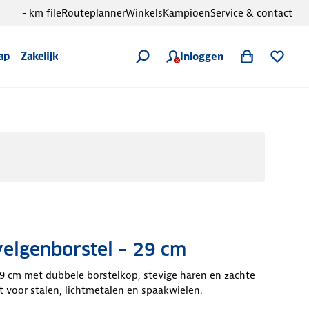
- km file
Routeplanner
Winkels
Kampioen
Service & contact
Inloggen
ap
Zakelijk
velgenborstel – 29 cm
9 cm met dubbele borstelkop, stevige haren en zachte
 voor stalen, lichtmetalen en spaakwielen.