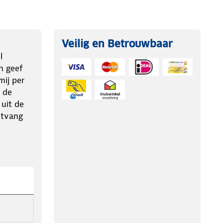
Veilig en Betrouwbaar
l
n geef
ij per
 de
 uit de
ntvang