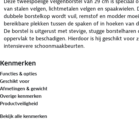
Deze tweespoelige velgenborstel van 29 cm is speciaal 
van stalen velgen, lichtmetalen velgen en spaakwielen.
dubbele borstelkop wordt vuil, remstof en modder moeite
bereikbare plekken tussen de spaken of in hoeken van d
De borstel is uitgerust met stevige, stugge borstelharen 
oppervlak te beschadigen. Hierdoor is hij geschikt voor
intensievere schoonmaakbeurten.
De zachte, ergonomische handgreep zorgt voor een comfo
wanneer de borstel nat is. Dit maakt langdurig gebruik 
Kenmerken
tijdens het schoonmaken.
Functies & opties
Ideaal voor autobezitters die hun velgen in topconditie
Geschikt voor
professionele wasstraat of garage. De borstel is bovend
Afmetingen & gewicht
gebruik en droogt snel op.
Overige kenmerken
Productveiligheid
Bekijk alle kenmerken