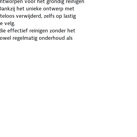
ontworpen voor het grondig reinigen
 Dankzij het unieke ontwerp met
loos verwijderd, zelfs op lastig
e velg.
die effectief reinigen zonder het
 zowel regelmatig onderhoud als
rtabele en stevige grip, zelfs
makkelijker en voorkomt wegglijden
 willen houden of voor gebruik in een
ien makkelijk schoon te spoelen na