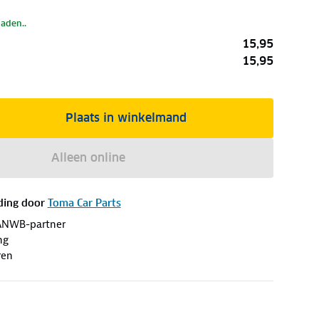
laden..
15,95
15,95
Plaats in winkelmand
Alleen online
ding door
Toma Car Parts
ANWB-partner
ng
ren