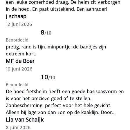
een leuke zomerhoed draag. De helm zit verborgen
in de hoed. En past uitstekend. Een aanrader!
j schaap
12 juni 2026
8
/
10
Beoordeeld
pretig, rand is fijn. minpuntje: de bandjes zijn
extreem kort.
MF de Boer
10 juni 2026
10
/
10
Beoordeeld
De hoed fietshelm heeft een goede basispasvorm en
is voor het precieze goed af te stellen.
Zonbescherming: perfect voor het hele gezicht.
Alleen bij lage zon dan zon op de kaaklijn. Door
schaduw van de hoedrand is een zonnebril minder
Lia van Schaijk
nodig. Wind: de hoedrand flapt niet omhoog
8 juni 2026