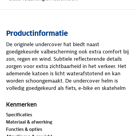
Productinformatie
De originele undercover hat biedt naast
goedgekeurde valbescherming ook extra comfort bij
zon, regen en wind. Subtiele reflecterende details
zorgen voor extra zichtbaarheid in het verkeer. Het
ademende katoen is licht waterafstotend en kan
worden schoongemaakt. De undercover helm is
volledig goedgekeurd als fiets, e-bike en skatehelm
volgens de Europese norm EN1078 en CE.
undercover biedt betrouwbare bescherming voor
Kenmerken
elke rit. undercover is beschikbaar in meerdere
Specificaties
modellen en kleuren in twee maten; kies uit S/M
Materiaal & afwerking
(verstelbaar tussen 51–54 cm, dus óók voor kinderen
Functies & opties
vanaf ca 8 jaar) of maat L (verstelbaar tussen 55–58