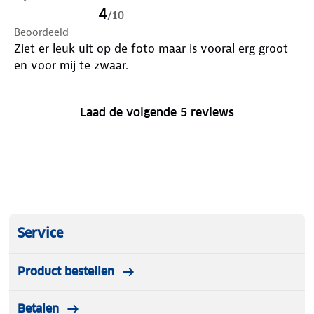
(uitgeprobeerd t/m windkracht 4). Vliegjes + mugjes
4
/
10
tijdens de fietstocht: de hoedrand kan bescherming
Beoordeeld
bieden voor je ogen door je hoofd iets te buigen. Al
Ziet er leuk uit op de foto maar is vooral erg groot
met al: zeer tevreden.
en voor mij te zwaar.
Laad de volgende 5 reviews
Service
Product bestellen
Betalen