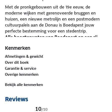
Met de pronkgebouwen uit de 19e eeuw, de
moderne wijken met gerenoveerde bruggen en
huizen, een nieuwe metrolijn en een postmodern
cultuurpaleis aan de Donau is Boedapest jouw
perfecte bestemming voor een stedentrip.
Alle hoogtepunten van Boedapest op een rij
De compacte ANWB Extra reisgids Boedapest biedt
Kenmerken
je:
• diverse routes door de stad
Afmetingen & gewicht
• veel praktische tips over accommodatie en vervoer
Over dit boek
• 15 inspirerende bezienswaardigheden die je tijdens
Garantie & service
je niet mag missen.
Overige kenmerken
Struin bijvoorbeeld door de mooie oude straatjes
van de Burchtwijk, ga een middag baden in het
Bekijk alle kenmerken
Gellért- en Rudasbadhuis of maak een uitstapje naar
de heuvels van Boeda.
Reviews
Met uitneembare kaart
10
Deze kleine reisgids past gemakkelijk in je tas of
/
10