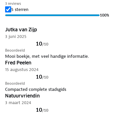
achterzak en heeft een handige uitneembare kaart
3 reviews
met daarop de beste tips voor winkelen, eten en
5 sterren
drinken en uitgaan.
100
%
Jutka van Zijp
3 juni 2025
10
/
10
Beoordeeld
Mooi boekje, met veel handige informatie.
Fred Peelen
15 augustus 2024
10
/
10
Beoordeeld
Compacted complete stadsgids
Natuurvriendin
3 maart 2024
10
/
10