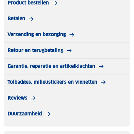
Product bestellen
Merk: Dunlop
Betalen
Type: Fietshelm Ø55–58 cm
Verzending en bezorging
Maat: Medium
Retour en terugbetaling
Materiaal: Kunststof (buitenschaal), EPS-schuim
(binnenzijde)
Garantie, reparatie en artikelklachten
Kleur: Wit met zwart
Tolbadges, milieustickers en vignetten
Reviews
Duurzaamheid