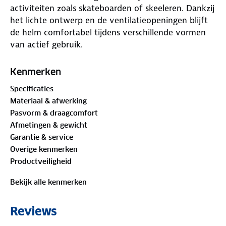
activiteiten zoals skateboarden of skeeleren. Dankzij
het lichte ontwerp en de ventilatieopeningen blijft
de helm comfortabel tijdens verschillende vormen
van actief gebruik.
Voordelen van Dunlop Fietshelm
Kenmerken
Specificaties
Materiaal & afwerking
Lichtgewicht ontwerp
– Zorgt ervoor dat de
Pasvorm & draagcomfort
helm prettig blijft zitten, ook bij langere ritten of
Afmetingen & gewicht
intensieve activiteiten
Garantie & service
Overige kenmerken
Ventilatieopeningen
– Ondersteunt
Productveiligheid
luchtcirculatie en helpt het hoofd koel te houden
tijdens fietsen of andere sporten
Bekijk alle kenmerken
Verstelbare kinband
– Eenvoudig af te stellen
Reviews
voor een stabiele en persoonlijke pasvorm bij
verschillende activiteiten