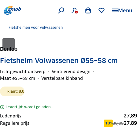
Menu
Fietshelmen voor volwassenen
Dunlop
Fietshelm Volwassenen Ø55–58 cm
Lichtgewicht ontwerp
Ventilerend design
Maat ø55–58 cm
Verstelbare kinband
klant: 8.0
Levertijd: wordt geladen..
27,89
Ledenprijs
27,89
Reguliere prijs
30,99
-10%