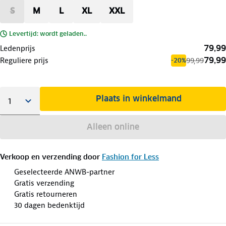
S
M
L
XL
XXL
Levertijd: wordt geladen..
79,99
Ledenprijs
79,99
Reguliere prijs
99,99
-20%
Plaats in winkelmand
Alleen online
Verkoop en verzending door
Fashion for Less
Geselecteerde ANWB-partner
Gratis verzending
Gratis retourneren
30 dagen bedenktijd