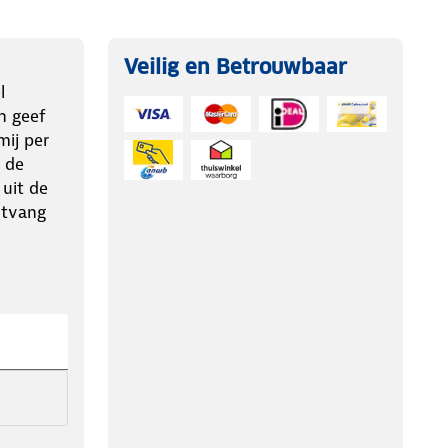
Veilig en Betrouwbaar
l
n geef
ij per
 de
 uit de
ntvang