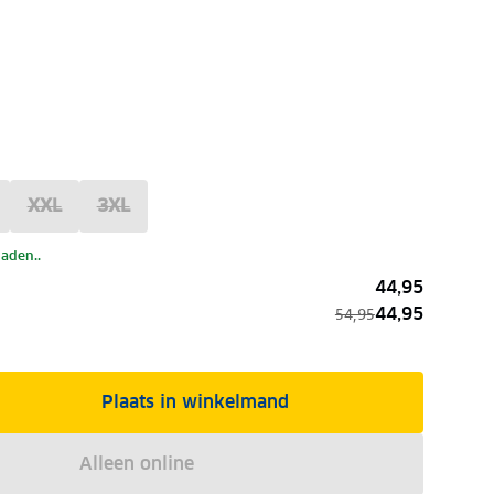
XXL
3XL
laden..
44,95
44,95
54,95
Plaats in winkelmand
Alleen online