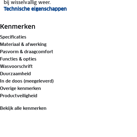
bij wisselvallig weer.
Technische eigenschappen
Materiaal: ademend en sneldrogend polyester Interlo
Voorzien van een volledige rits met camlock-sluiting,
Kenmerken
de gekozen positie blijft
Specificaties
Uitgerust met drie achterzakken voor het opbergen
Materiaal & afwerking
Onderzijde is voorzien van een siliconen gripper die v
Pasvorm & draagcomfort
tijdens het fietsen
Functies & opties
Dit fietsshirt biedt de nodige functionaliteit voor dageli
Wasvoorschrift
combinatie van materiaal en pasvorm ondersteunt bij een
Duurzaamheid
In de doos (meegeleverd)
Overige kenmerken
Productveiligheid
Bekijk alle kenmerken