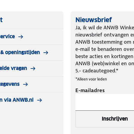
t
Nieuwsbrief
Ja, ik wil de ANWB Winke
nieuwsbrief ontvangen e
ervice
ANWB toestemming om m
e-mail te benaderen over
& openingstijden
beste acties en kortingen
ANWB (web)winkel en o
elde vragen
5.- cadeautegoed.*
*Alleen voor leden
gegevens
E-mailadres
n via ANWB.nl
Inschrijven