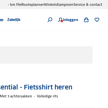
- km file
Routeplanner
Winkels
Kampioen
Service & contact
Inloggen
ap
Zakelijk
ential - Fietsshirt heren
Met 3 achterzakken
Volledige rits