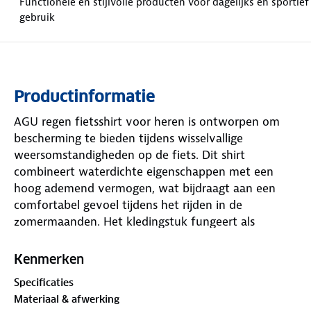
Functionele en stijlvolle producten voor dagelijks en sportief
gebruik
Productinformatie
AGU regen fietsshirt voor heren is ontworpen om
bescherming te bieden tijdens wisselvallige
weersomstandigheden op de fiets. Dit shirt
combineert waterdichte eigenschappen met een
hoog ademend vermogen, wat bijdraagt aan een
comfortabel gevoel tijdens het rijden in de
zomermaanden. Het kledingstuk fungeert als
bescherming tegen zowel regen als wind, waardoor
het inzetbaar is voor verschillende ritten.
Kenmerken
Technische specificaties en eigenschappen:
Specificaties
Materiaal: 92% polyester en 8% spandex,
Materiaal & afwerking
voorzien van een PU-laag en een mesh rugpaneel