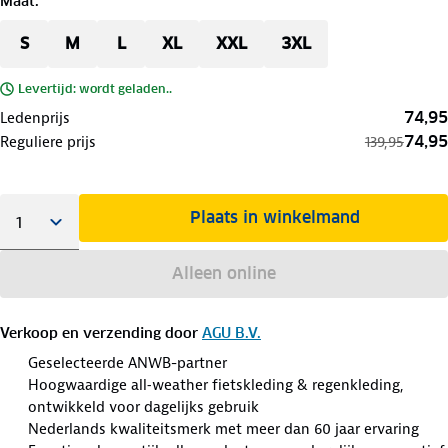
Maat
:
S
M
L
XL
XXL
3XL
Levertijd: wordt geladen..
74,95
Ledenprijs
74,95
Reguliere prijs
139,95
Plaats in winkelmand
Alleen online
Verkoop en verzending door
AGU B.V.
Geselecteerde ANWB-partner
Hoogwaardige all‑weather fietskleding & regenkleding,
ontwikkeld voor dagelijks gebruik
Nederlands kwaliteitsmerk met meer dan 60 jaar ervaring