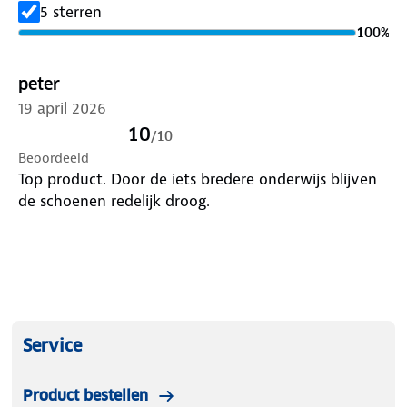
regenbroek wordt geleverd met een handig
5 sterren
opbergzakje, zodat je hem eenvoudig kunt
100
%
opvouwen en meenemen voor onderweg.
peter
19 april 2026
10
/
10
Beoordeeld
Top product. Door de iets bredere onderwijs blijven
de schoenen redelijk droog.
Service
Product bestellen