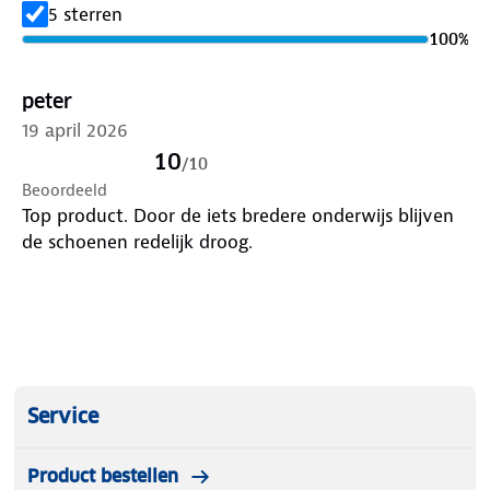
regenbroek wordt geleverd met een handig
5 sterren
opbergzakje, zodat je hem eenvoudig kunt
100
%
opvouwen en meenemen voor onderweg.
peter
19 april 2026
10
/
10
Beoordeeld
Top product. Door de iets bredere onderwijs blijven
de schoenen redelijk droog.
Service
Product bestellen