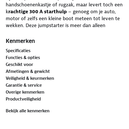
handschoenenkastje of rugzak, maar levert toch een
k
rachtige 300 A starthulp
– genoeg om je auto,
motor of zelfs een kleine boot meteen tot leven te
wekken. Deze jumpstarter is meer dan alleen
noodhulp. Hij fungeert ook als
powerbank
: laad
onderweg je telefoon, tablet of draagbare speaker
Kenmerken
op via USB-A of USB-C. De
geïntegreerde led-
Specificaties
lamp
met werk- en SOS-modus verlicht moeiteloos
Functies & opties
je motorruimte of waarschuwt naderend verkeer in
Geschikt voor
het donker, terwijl heldere status-leds precies
Afmetingen & gewicht
aangeven hoeveel vermogen je nog over hebt. Eén
Veiligheid & keurmerken
apparaat dat je voertuig start, je gadgets oplaadt en
Garantie & service
licht geeft wanneer je het nodig hebt. Stop de
Overige kenmerken
PowerSnap Jumpstarter vandaag nog in je
Productveiligheid
kofferbak!
Bekijk alle kenmerken
Eigenschappen: