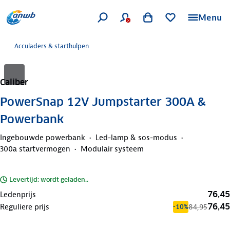
Menu
Acculaders & starthulpen
Caliber
PowerSnap 12V Jumpstarter 300A &
Powerbank
Ingebouwde powerbank
Led-lamp & sos-modus
300a startvermogen
Modulair systeem
Levertijd: wordt geladen..
76,45
Ledenprijs
76,45
Reguliere prijs
84,95
-10%