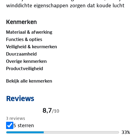
winddichte eigenschappen zorgen dat koude lucht
geen kans krijgt. Dankzij de platgestikte naden voelt
de muts zacht aan op de huid en voorkom je
Kenmerken
wrijving tijdens intensieve activiteiten.
Materiaal & afwerking
Functies & opties
De muts heeft een extra beschermlaag tegen water
Veiligheid & keurmerken
en vuil, zodat je ook bij lichte neerslag goed
Duurzaamheid
beschermd bent. Of je nu gaat hardlopen, wandelen
Overige kenmerken
of de sneeuw opzoekt, de Lari Windstopper muts
Productveiligheid
biedt betrouwbare bescherming en comfort bij elke
winterse activiteit.
Bekijk alle kenmerken
Reviews
8,7
/
10
3 reviews
5 sterren
33
%