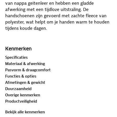
van nappa geitenleer en hebben een gladde
afwerking met een tijdloze uitstraling. De
handschoenen zijn gevoerd met zachte fleece van
polyester, wat helpt om je handen warm te houden
tijdens koude dagen.
Let op: raadpleeg de maattabel bij de foto's om de
juiste maat te kiezen en retouren te voorkomen.
Kenmerken
Specificaties
Kenmerken:
Materiaal & afwerking
Pasvorm & draagcomfort
Functies & opties
Materiaal nappa geitenleer
Afmetingen & gewicht
Duurzaamheid
Voering polyester fleece
Overige kenmerken
Productveiligheid
Gladde afwerking
Bekijk alle kenmerken