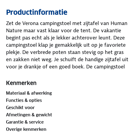
Productinformatie
Zet de Verona campingstoel met zijtafel van Human
Nature maar vast klaar voor de tent. De vakantie
begint pas echt als je lekker achterover leunt. Deze
campingstoel klap je gemakkelijk uit op je favoriete
plekje. De verbrede poten staan stevig op het gras
en zakken niet weg. Je schuift de handige zijtafel uit
voor je drankje of een goed boek. De campingstoel
heeft een comfortabel hoofdkussen. Je kiest uit
zeven verschillende standen voor de beste houding.
Kenmerken
De apart verkrijgbare
Verona voetsteun
is een fijne
Materiaal & afwerking
aanvulling op je Verona campingstoel.
Functies & opties
Geschikt voor
Iconische klassieker
Afmetingen & gewicht
De Human Nature campingstoel luxe met zijtafel is
Garantie & service
al sinds 2013 de bekendste én meest verkochte
Overige kenmerken
campingstoel in ons assortiment, en dat is niet