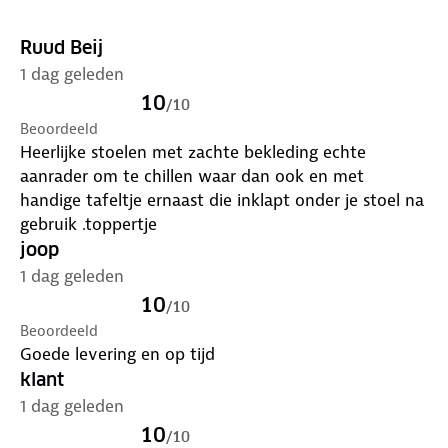
✓ Breedte zitting: 49 cm
✓ Zitdiepte: 47,5 cm
Ruud Beij
✓ Zithoogte: 48 cm
1 dag geleden
✓ Gewicht: 5,8 kg
10
/
10
Beoordeeld
Heerlijke stoelen met zachte bekleding echte
aanrader om te chillen waar dan ook en met
handige tafeltje ernaast die inklapt onder je stoel na
gebruik .toppertje
joop
1 dag geleden
10
/
10
Beoordeeld
Goede levering en op tijd
klant
1 dag geleden
10
/
10