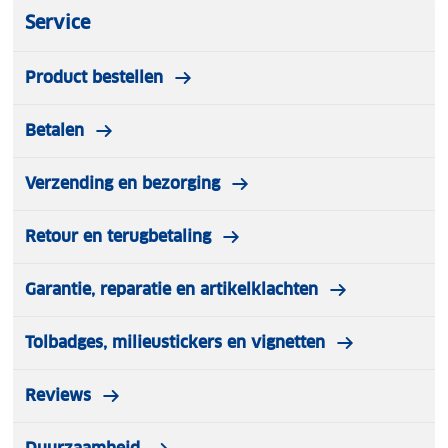
kussen is ook verkrijgbaar met een rode streep.
Service
Eenheid: per stuk.
Product bestellen
Betalen
Verzending en bezorging
Retour en terugbetaling
Garantie, reparatie en artikelklachten
Tolbadges, milieustickers en vignetten
Reviews