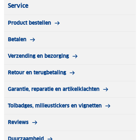
Northern England. 8 North England & Scottish
Service
Borders. 9 Scotland. 10 Britain.
Product bestellen
Betalen
Verzending en bezorging
Retour en terugbetaling
Garantie, reparatie en artikelklachten
Tolbadges, milieustickers en vignetten
Reviews
Duurzaamheid