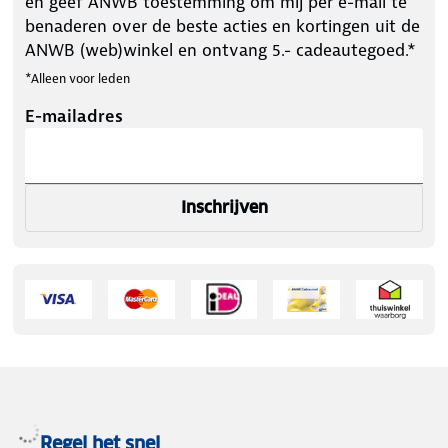
en geef ANWB toestemming om mij per e-mail te
benaderen over de beste acties en kortingen uit de
ANWB (web)winkel en ontvang 5.- cadeautegoed.*
*Alleen voor leden
E-mailadres
Inschrijven
Regel het snel