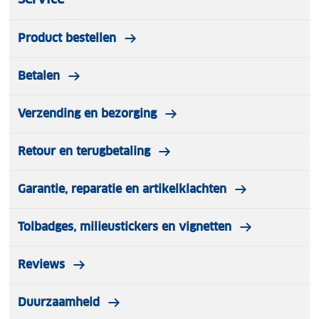
Materiaal: Polyester / Spandex
Vulling: Veerkrachtige synthetische bolletjes
Product bestellen
Het Comfort Nekkussen biedt zachte ondersteuning
en extra ontspanning tijdens elke reis.
Betalen
Verzending en bezorging
Retour en terugbetaling
Garantie, reparatie en artikelklachten
Tolbadges, milieustickers en vignetten
Reviews
Duurzaamheid