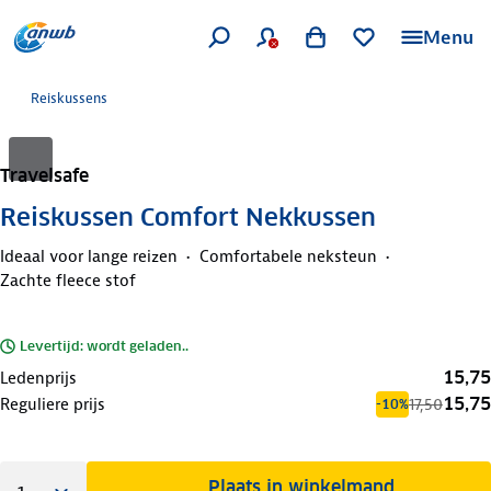
Menu
Reiskussens
Travelsafe
Reiskussen Comfort Nekkussen
Ideaal voor lange reizen
Comfortabele neksteun
Zachte fleece stof
Levertijd: wordt geladen..
15,75
Ledenprijs
15,75
Reguliere prijs
17,50
-10%
Plaats in winkelmand