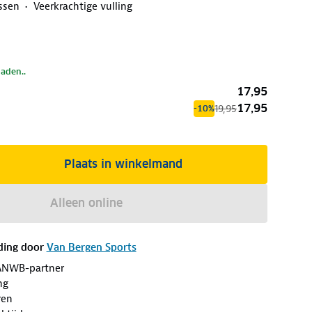
ssen
Veerkrachtige vulling
laden..
17,95
17,95
19,95
-10%
Plaats in winkelmand
Alleen online
ding door
Van Bergen Sports
ANWB-partner
ng
ren