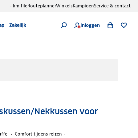
- km file
Routeplanner
Winkels
Kampioen
Service & contact
Inloggen
ap
Zakelijk
iskussen/Nekkussen voor
uffel
Comfort tijdens reizen