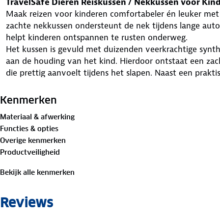
TravelSafe Dieren Reiskussen / Nekkussen voor Kin
Maak reizen voor kinderen comfortabeler én leuker met h
zachte nekkussen ondersteunt de nek tijdens lange autori
helpt kinderen ontspannen te rusten onderweg.
Het kussen is gevuld met duizenden veerkrachtige synthe
aan de houding van het kind. Hierdoor ontstaat een z
die prettig aanvoelt tijdens het slapen. Naast een prakti
knuffel waar kinderen graag mee reizen.
Dankzij het lichte gewicht en compacte formaat neem j
Kenmerken
auto, rugzak of handbagage. Ideaal voor vakanties en da
Materiaal & afwerking
Specificaties
Functies & opties
Afmetingen: 31 × 27 × 15 cm
Overige kenmerken
Gewicht: 160 g
Productveiligheid
Materiaal: Polyester / Spandex
Vulling: Veerkrachtige synthetische bolletjes
Bekijk alle kenmerken
Comfortabel én speels reiskussen dat slapen onderweg
kinderen.
Reviews