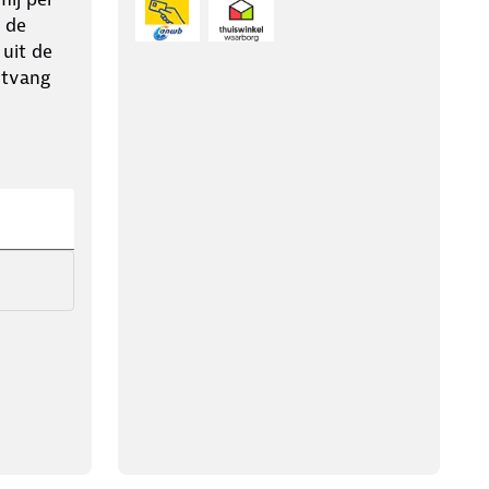
 de
 uit de
ntvang