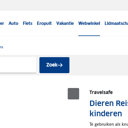
er
Auto
Fiets
Eropuit
Vakantie
Webwinkel
Lidmaatsch
ns
Zoek
Travelsafe
Dieren Re
kinderen
Te gebruiken als kn