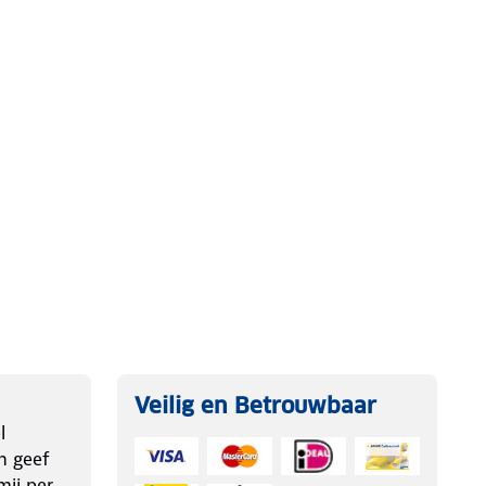
Veilig en Betrouwbaar
l
n geef
ij per