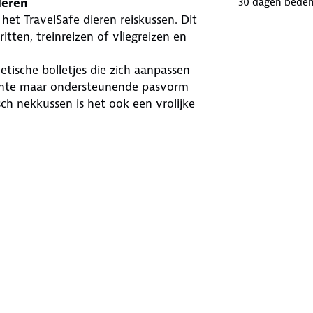
deren
30 dagen beden
et TravelSafe dieren reiskussen. Dit
tten, treinreizen of vliegreizen en
tische bolletjes die zich aanpassen
achte maar ondersteunende pasvorm
sch nekkussen is het ook een vrolijke
e het kussen eenvoudig mee in de
gjes uit.
 een stuk aangenamer maakt voor