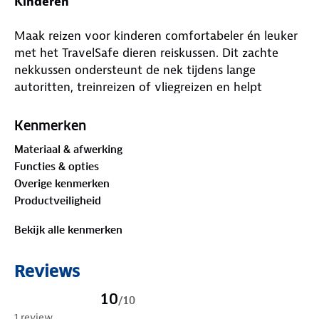
Kinderen
Maak reizen voor kinderen comfortabeler én leuker
met het TravelSafe dieren reiskussen. Dit zachte
nekkussen ondersteunt de nek tijdens lange
autoritten, treinreizen of vliegreizen en helpt
kinderen ontspannen te rusten onderweg.
Kenmerken
Het kussen is gevuld met duizenden veerkrachtige
Materiaal & afwerking
synthetische bolletjes die zich aanpassen aan de
Functies & opties
houding van het kind. Hierdoor ontstaat een zachte
Overige kenmerken
maar ondersteunende pasvorm die prettig aanvoelt
Productveiligheid
tijdens het slapen. Naast een praktisch nekkussen is
het ook een vrolijke knuffel waar kinderen graag
Bekijk alle kenmerken
mee reizen.
Reviews
Dankzij het lichte gewicht en compacte formaat
neem je het kussen eenvoudig mee in de auto,
10
/
10
rugzak of handbagage. Ideaal voor vakanties en
1 review