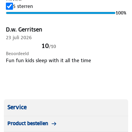
dagjes uit.
5 sterren
100
%
Specificaties
D.w. Gerritsen
Afmetingen: 31 × 27 × 15 cm
23 juli 2026
Gewicht: 160 g
Materiaal: Polyester / Spandex
10
/
10
Vulling: Veerkrachtige synthetische bolletjes
Beoordeeld
Fun fun kids sleep with it all the time
Comfortabel én speels reiskussen dat slapen
onderweg een stuk aangenamer maakt voor
kinderen.
Service
Product bestellen