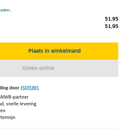
laden..
51,95
51,95
Plaats in winkelmand
Alleen online
ding door
ISOTUBS
ANWB-partner
d, snelle levering
ren
termijn