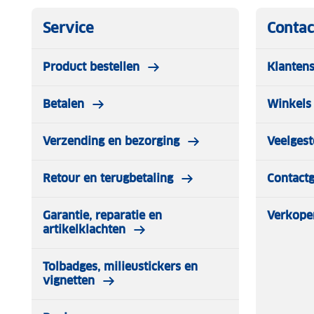
heet en koude dranken maar liefst 75 uur koud. Dat maa
tijdens dagjes weg of kamperen.
Service
Contac
Het volledig geïsoleerde deksel van deze Coleman thermo
Product bestellen
Klantens
gebruiksgemak. Daarnaast is de thermosbeker voorzien 
een stevige siliconen sleeve voor maximale grip.
Betalen
Winkels 
Tussen gebruik door wilt u de thermosfles uiteraard hygi
Coleman thermosbeker vaatwasserbestendig in het bove
Verzending en bezorging
Veelgest
Retour en terugbetaling
Contact
Garantie, reparatie en
Verkope
artikelklachten
Tolbadges, milieustickers en
vignetten