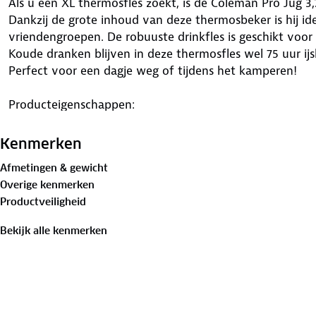
Als u een XL thermosfles zoekt, is de Coleman Pro Jug 3,7
Dankzij de grote inhoud van deze thermosbeker is hij ide
vriendengroepen. De robuuste drinkfles is geschikt voo
Koude dranken blijven in deze thermosfles wel 75 uur i
Perfect voor een dagje weg of tijdens het kamperen!
Producteigenschappen:
3,7 liter thermosfles
Hoogwaardig RVS met koper bekleed
Kenmerken
Koude dranken: 75 uur koud
Afmetingen & gewicht
Warme dranken: 34 uur heet
Overige kenmerken
Grote handgreep
Productveiligheid
Lekvrij dankzij volledig geïsoleerde deksel
Vaatwasserbestendig in het bovenste rek
Bekijk alle kenmerken
Met siliconen greep
De Coleman Pro Jug 3,7 liter is gemaakt van met koper 
dubbelwandige vacuümisolatie. Hierdoor houdt deze th