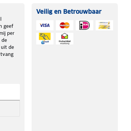
Veilig en Betrouwbaar
l
n geef
ij per
 de
 uit de
ntvang