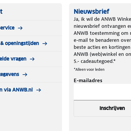
kt deze drinkfles de ideale metgezel
t
Nieuwsbrief
Ja, ik wil de ANWB Winke
sfles zorgt voor lekvrij
nieuwsbrief ontvangen e
ervice
van een extra grote handgreep en
ANWB toestemming om m
e-mail te benaderen over
& openingstijden
ënisch reinigen. Daarom is deze
beste acties en kortingen
nste rek.
ANWB (web)winkel en o
elde vragen
5.- cadeautegoed.*
*Alleen voor leden
gegevens
E-mailadres
n via ANWB.nl
Inschrijven