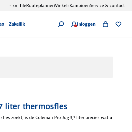
- km file
Routeplanner
Winkels
Kampioen
Service & contact
Inloggen
ap
Zakelijk
7 liter thermosfles
fles zoekt, is de Coleman Pro Jug 3,7 liter precies wat u