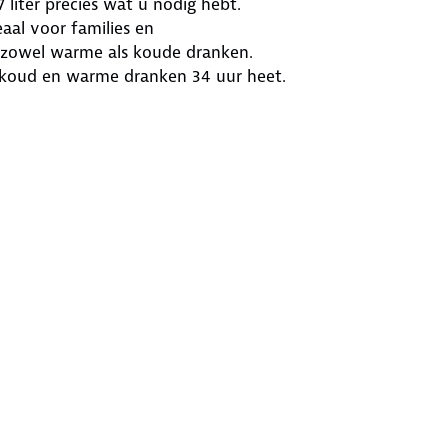
 liter precies wat u nodig hebt.
aal voor families en
r zowel warme als koude dranken.
jskoud en warme dranken 34 uur heet.
bekleed RVS en heeft een
ermosfles warme dranken 34 uur