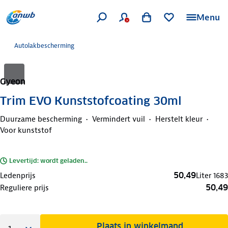
Menu
Autolakbescherming
Gyeon
Trim EVO Kunststofcoating 30ml
Duurzame bescherming
Vermindert vuil
Herstelt kleur
Voor kunststof
Levertijd: wordt geladen..
50,49
Ledenprijs
Liter
1683
50,49
Reguliere prijs
Plaats in winkelmand