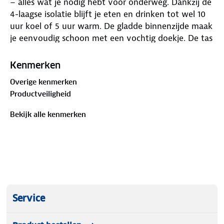
– alles wat je nodig hebt voor onderweg. Dankzij de
4-laagse isolatie blijft je eten en drinken tot wel 10
uur koel of 5 uur warm. De gladde binnenzijde maak
je eenvoudig schoon met een vochtig doekje. De tas
heeft een stevig handvat, waterafstotend materiaal
en een handig voorvak voor kleine spullen.
Kenmerken
Compact, betrouwbaar en stijlvol – perfect voor
Overige kenmerken
werk, strand of picknick.
Productveiligheid
Bekijk alle kenmerken
Service