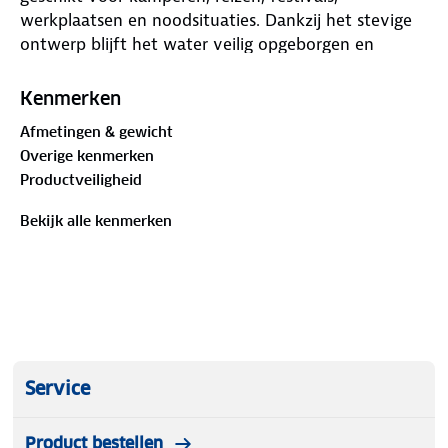
werkplaatsen en noodsituaties. Dankzij het stevige
ontwerp blijft het water veilig opgeborgen en
gemakkelijk toegankelijk.
De metalen tapkraan is bovenop geplaatst,
Kenmerken
waardoor water eenvoudig en gecontroleerd kan
Afmetingen & gewicht
worden afgetapt zonder de jerrycan te hoeven
Overige kenmerken
kantelen. Dit voorkomt morsen en maakt het vullen
Productveiligheid
van flessen, emmers of andere containers
comfortabel en efficiënt. De kraan is stevig
Bekijk alle kenmerken
bevestigd en geschikt voor veelvuldig gebruik. De
jerrycan is voorzien van een handige handgreep,
waardoor verplaatsen en tillen gemakkelijk verloopt,
zelfs wanneer de container volledig gevuld is.
Het robuuste materiaal is bestand tegen dagelijks
gebruik en wisselende omstandigheden. Hierdoor is
de jerrycan inzetbaar voor zowel binnen- als
Service
buitentoepassingen. Door het compacte ontwerp
kan de jerrycan eenvoudig worden opgeborgen in
Product bestellen