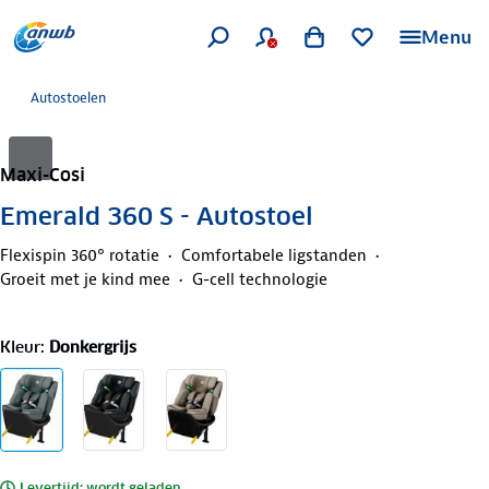
Menu
Autostoelen
Maxi-Cosi
Emerald 360 S - Autostoel
Flexispin 360° rotatie
Comfortabele ligstanden
Groeit met je kind mee
G-cell technologie
Kleur
:
Donkergrijs
Levertijd: wordt geladen..