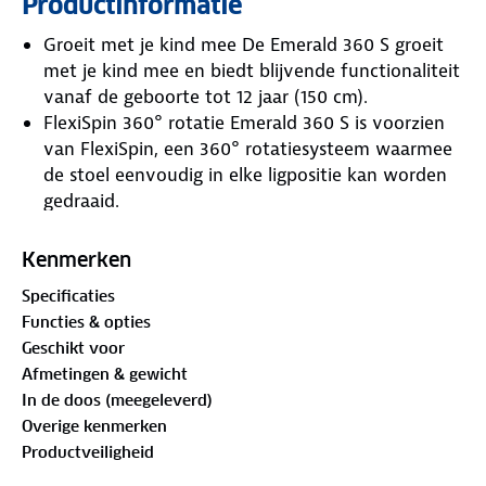
Productinformatie
Groeit met je kind mee De Emerald 360 S groeit
met je kind mee en biedt blijvende functionaliteit
vanaf de geboorte tot 12 jaar (150 cm).
FlexiSpin 360° rotatie Emerald 360 S is voorzien
van FlexiSpin, een 360° rotatiesysteem waarmee
de stoel eenvoudig in elke ligpositie kan worden
gedraaid.
Comfortabele ligstanden Met vier ligstanden is je
kind onderweg altijd comfortabel, of het nu
Kenmerken
rechtop zit en door het raam naar buiten kijkt of
Specificaties
ontspannen achterover leunt en slaapt.
Functies & opties
G-CELL technologie voor bescherming bij
Geschikt voor
zijdelingse botsingen De Emerald 360 S is
Afmetingen & gewicht
gebouwd volgens de strengste veiligheidsnormen
In de doos (meegeleverd)
en heeft geïntegreerde G-CELL technologie voor
Overige kenmerken
bescherming bij zijdelingse botsingen om de
Productveiligheid
veiligheid van je kind te garanderen.