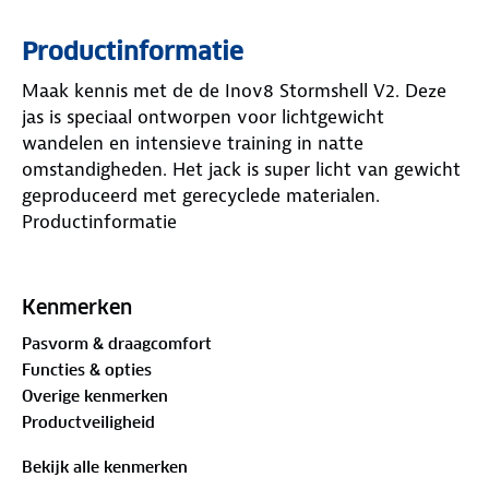
Productinformatie
Maak kennis met de de Inov8 Stormshell V2. Deze
jas is speciaal ontworpen voor lichtgewicht
wandelen en intensieve training in natte
omstandigheden. Het jack is super licht van gewicht
geproduceerd met gerecyclede materialen.
Productinformatie
Maak kennis met de
Stormshell V2
. De jas is
Kenmerken
speciaal ontworpen voor lichtgewicht wandelen en
Pasvorm & draagcomfort
intensieve training in natte omstandigheden.
Functies & opties
Overige kenmerken
Productveiligheid
Uitzonderlijke Bescherming & Ademend Vermogen
Bekijk alle kenmerken
Dankzij de innovatieve
Pertex® Shield-stof