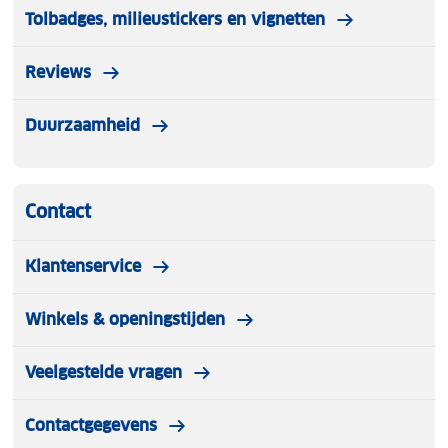
Tolbadges, milieustickers en vignetten
Duurzaam:
Vervaardigd uit 100% gerecycled
nylon.
Reviews
Duurzaamheid
Contact
Klantenservice
Winkels & openingstijden
Veelgestelde vragen
Contactgegevens