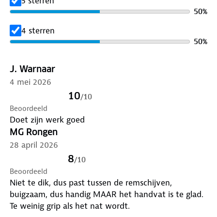
5 sterren
stevige afwerking zorgt voor een lange levensduur
50
%
en betrouwbare prestaties bij regelmatig gebruik.
Met een lengte van 32 cm biedt deze borstel de
4 sterren
ideale balans tussen bereik en handzaamheid.
50
%
Geschikt voor auto’s, campers, caravans en
bestelwagens. Een praktische keuze voor wie
J. Warnaar
waarde hecht aan schone, glanzende velgen en een
4 mei 2026
verzorgde uitstraling van het voertuig.
10
/
10
Beoordeeld
Doet zijn werk goed
MG Rongen
28 april 2026
8
/
10
Beoordeeld
Niet te dik, dus past tussen de remschijven,
buigzaam, dus handig MAAR het handvat is te glad.
Te weinig grip als het nat wordt.