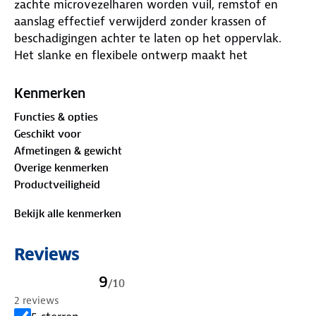
zachte microvezelharen worden vuil, remstof en
aanslag effectief verwijderd zonder krassen of
beschadigingen achter te laten op het oppervlak.
Het slanke en flexibele ontwerp maakt het
eenvoudig om moeilijk bereikbare plekken te
reinigen, zoals de binnenkant van velgen en smalle
Kenmerken
openingen tussen spaken. Hierdoor blijft het wiel
Functies & opties
niet alleen aan de buitenkant, maar ook op
Geschikt voor
verborgen plaatsen schoon en verzorgd.
Afmetingen & gewicht
De borstel ligt prettig in de hand en biedt goede
Overige kenmerken
controle tijdens het schoonmaken. Dit zorgt voor
Productveiligheid
een nauwkeurige en comfortabele reiniging, zonder
onnodige inspanning. De microvezelstructuur neemt
Bekijk alle kenmerken
vuil en vocht goed op, waardoor het
reinigingsproces sneller en efficiënter verloopt.
Reviews
Deze velgenborstel is geschikt voor gebruik met
water en verschillende reinigingsmiddelen. Na
9
/
10
gebruik kan de borstel eenvoudig worden
2 reviews
uitgespoeld en opnieuw worden gebruikt. De