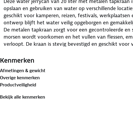
Deze water jerrycan van 20 liter met metalen tapkraan i
opslaan en gebruiken van water op verschillende locati
geschikt voor kamperen, reizen, festivals, werkplaatsen 
ontwerp blijft het water veilig opgeborgen en gemakkelij
De metalen tapkraan zorgt voor een gecontroleerde en 
morsen wordt voorkomen en het vullen van flessen, em
verloopt. De kraan is stevig bevestigd en geschikt voor v
voorzien van een handige handgreep, waardoor verplaatse
wanneer de container volledig gevuld is.
Kenmerken
Het robuuste materiaal is bestand tegen dagelijks gebr
Afmetingen & gewicht
Hierdoor is de jerrycan inzetbaar voor zowel binnen- al
Overige kenmerken
compacte ontwerp kan de jerrycan eenvoudig worden op
Productveiligheid
opslagruimtes zonder veel ruimte in te nemen.
Deze water jerrycan biedt een betrouwbare en efficiënt
Bekijk alle kenmerken
tot schoon water tijdens activiteiten onderweg, op de 
handige toevoeging voor iedereen die voorbereid wil zijn