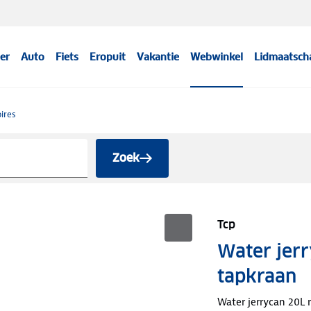
er
Auto
Fiets
Eropuit
Vakantie
Webwinkel
Lidmaatsch
ires
Zoek
Tcp
Water jer
tapkraan
Water jerrycan 20L