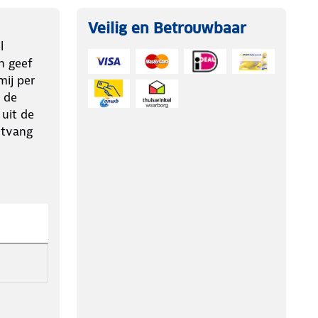
Veilig en Betrouwbaar
l
n geef
ij per
 de
 uit de
ntvang