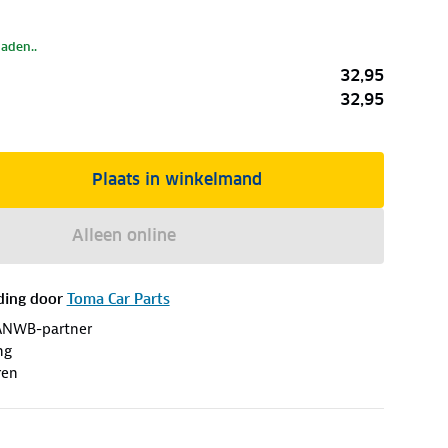
laden..
32,95
32,95
Plaats in winkelmand
Alleen online
ding door
Toma Car Parts
ANWB-partner
ng
ren