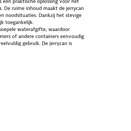
s een praktische oplossing voor het
es. De ruime inhoud maakt de jerrycan
en noodsituaties. Dankzij het stevige
k toegankelijk.
soepele waterafgifte, waardoor
mers of andere containers eenvoudig
eelvuldig gebruik. De jerrycan is
n en tillen comfortabel blijft, zelfs
uik en wisselende omstandigheden.
s buitentoepassingen. Door het
geborgen in voertuigen, tenten of
e manier om altijd toegang te hebben
camping of op de werkplek. Een
 op uiteenlopende situaties.