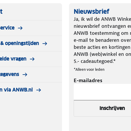
t
Nieuwsbrief
Ja, ik wil de ANWB Winke
nieuwsbrief ontvangen e
ervice
ANWB toestemming om m
e-mail te benaderen over
& openingstijden
beste acties en kortingen
ANWB (web)winkel en o
elde vragen
5.- cadeautegoed.*
*Alleen voor leden
gegevens
E-mailadres
n via ANWB.nl
Inschrijven