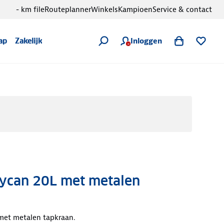
- km file
Routeplanner
Winkels
Kampioen
Service & contact
Inloggen
ap
Zakelijk
rycan 20L met metalen
 met metalen tapkraan.