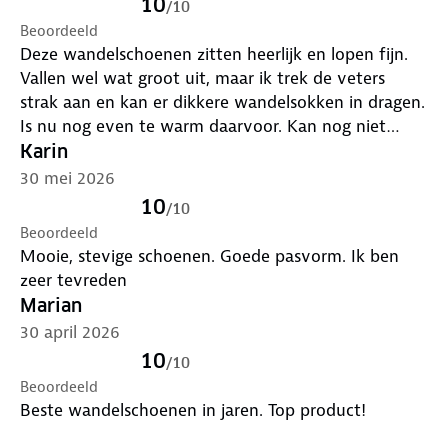
10
/
10
Beoordeeld
Deze wandelschoenen zitten heerlijk en lopen fijn.
Vallen wel wat groot uit, maar ik trek de veters
strak aan en kan er dikkere wandelsokken in dragen.
Is nu nog even te warm daarvoor. Kan nog niet
beoordelen of ze echt waterdicht zijn, heb nog geen
Karin
natte weersomstandigheden ondervonden.
30 mei 2026
10
/
10
Beoordeeld
Mooie, stevige schoenen. Goede pasvorm. Ik ben
zeer tevreden
Marian
30 april 2026
10
/
10
Beoordeeld
Beste wandelschoenen in jaren. Top product!