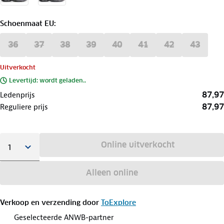
Schoenmaat EU
:
36
37
38
39
40
41
42
43
Uitverkocht
Levertijd: wordt geladen..
87,97
Ledenprijs
87,97
Reguliere prijs
Online uitverkocht
Alleen online
Verkoop en verzending door
ToExplore
Geselecteerde ANWB-partner