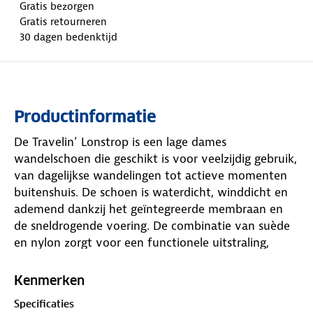
Gratis bezorgen
Gratis retourneren
30 dagen bedenktijd
Productinformatie
De Travelin’ Lonstrop is een lage dames
wandelschoen die geschikt is voor veelzijdig gebruik,
van dagelijkse wandelingen tot actieve momenten
buitenshuis. De schoen is waterdicht, winddicht en
ademend dankzij het geïntegreerde membraan en
de sneldrogende voering. De combinatie van suède
en nylon zorgt voor een functionele uitstraling,
terwijl deze lichtgewicht wandelschoen in categorie
A/B uitstekend presteert op zowel verharde als
Kenmerken
onverharde paden.
Specificaties