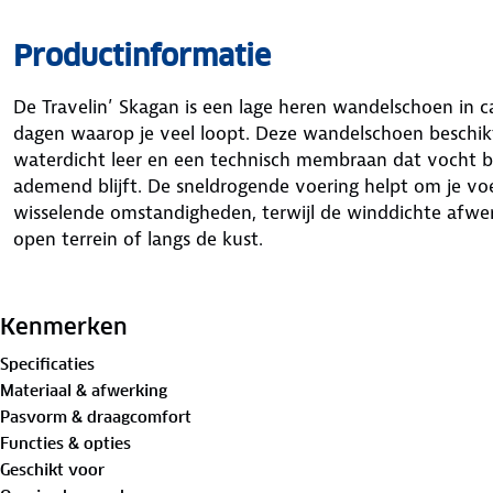
Productinformatie
De Travelin’ Skagan is een lage heren wandelschoen in c
dagen waarop je veel loopt. Deze wandelschoen beschi
waterdicht leer en een technisch membraan dat vocht bu
ademend blijft. De sneldrogende voering helpt om je voe
wisselende omstandigheden, terwijl de winddichte afwe
open terrein of langs de kust.
Comfort zit in de details: een ergonomisch voetbed met
vulling rond enkel, hiel en tong, en een EVA tussenzool 
Kenmerken
rubberen profielzool geeft uitstekende grip op zowel asf
Specificaties
waterdichte heren wandelschoen is hiermee klaar voor dag
Materiaal & afwerking
waarbij functionaliteit en ondersteuning centraal staan.
Pasvorm & draagcomfort
Functies & opties
Geschikt voor