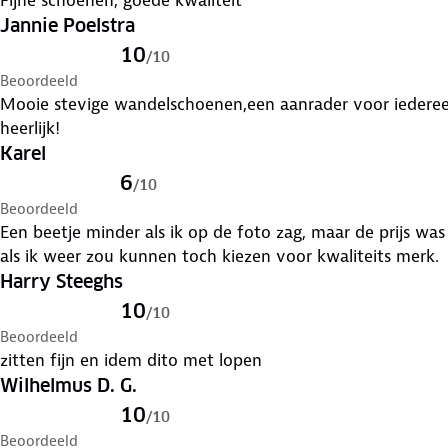
Fijne schoenen, goede kwaliteit
Jannie Poelstra
10
/
10
Beoordeeld
Mooie stevige wandelschoenen,een aanrader voor iederee
heerlijk!
Karel
6
/
10
Beoordeeld
Een beetje minder als ik op de foto zag, maar de prijs wa
als ik weer zou kunnen toch kiezen voor kwaliteits merk.
Harry Steeghs
10
/
10
Beoordeeld
zitten fijn en idem dito met lopen
Wilhelmus D. G.
10
/
10
Beoordeeld