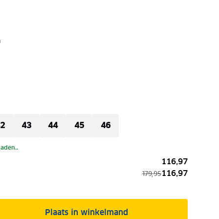
n
2
43
44
45
46
laden..
116,97
116,97
179,95
Plaats in winkelmand