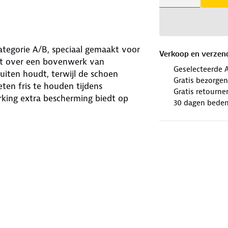
ategorie A/B, speciaal gemaakt voor
Verkoop en verzen
kt over een bovenwerk van
Geselecteerde 
iten houdt, terwijl de schoen
Gratis bezorgen
ten fris te houden tijdens
Gratis retourne
rking extra bescherming biedt op
30 dagen beden
 uitneembare inlegzool, extra foam
voor extra demping bij elke stap. De
alt als bospaden. Deze praktische,
elijks gebruik en lichte hikes,