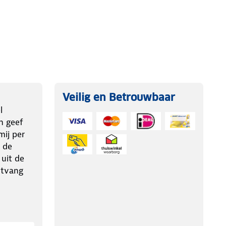
Veilig en Betrouwbaar
l
n geef
ij per
 de
 uit de
ntvang