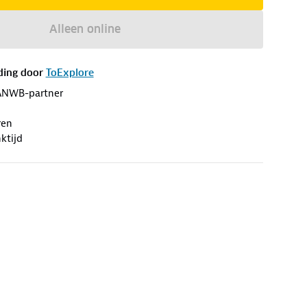
Alleen online
ding door
ToExplore
ANWB-partner
ren
ktijd