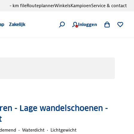
- km file
Routeplanner
Winkels
Kampioen
Service & contact
Inloggen
ap
Zakelijk
ren - Lage wandelschoenen -
t
demend
Waterdicht
Lichtgewicht