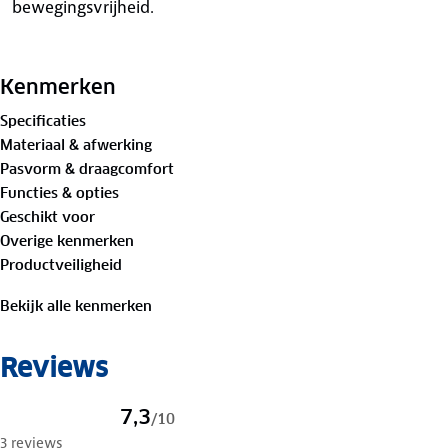
bewegingsvrijheid.
Tijdens het lopen zorgt het ergonomisch gevormde vo
inlegzool voor een comfortabele pasvorm. De EVA tusse
Kenmerken
extra demping, terwijl de zachte foam vulling rond de en
Specificaties
aangename aansluiting. De rubberen profielzool biedt b
Materiaal & afwerking
ondergronden, waardoor deze lichte dames wandelschoen
Pasvorm & draagcomfort
wandelingen als dagelijks gebruik.
Functies & opties
Geschikt voor
Overige kenmerken
Productveiligheid
Bekijk alle kenmerken
Reviews
7,3
/
10
3 reviews