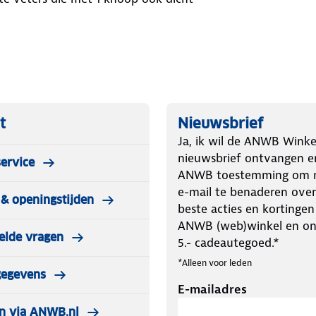
t
Nieuwsbrief
Ja, ik wil de ANWB Winke
nieuwsbrief ontvangen e
ervice
ANWB toestemming om m
e-mail te benaderen over
& openingstijden
beste acties en kortingen
ANWB (web)winkel en o
elde vragen
5.- cadeautegoed.*
*Alleen voor leden
gegevens
E-mailadres
n via ANWB.nl