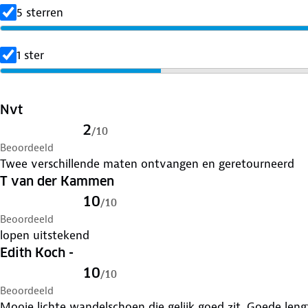
5 sterren
1 ster
Nvt
2
/
10
Beoordeeld
Twee verschillende maten ontvangen en geretourneerd
T van der Kammen
10
/
10
Beoordeeld
lopen uitstekend
Edith Koch -
10
/
10
Beoordeeld
Mooie lichte wandelschoen die gelijk goed zit. Goede leng