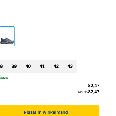
8
39
40
41
42
43
laden..
82,47
82,47
149,95
Plaats in winkelmand