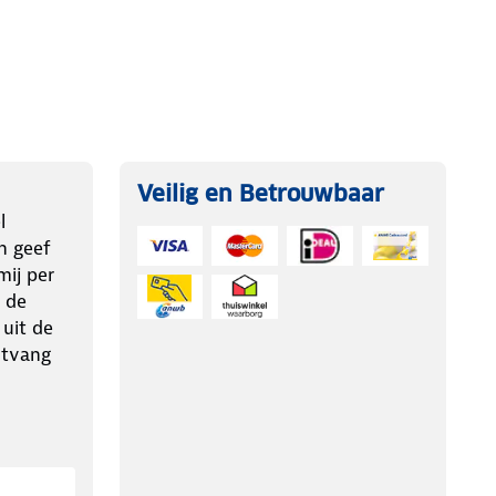
Veilig en Betrouwbaar
l
n geef
ij per
 de
 uit de
ntvang