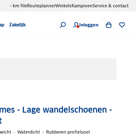
- km file
Routeplanner
Winkels
Kampioen
Service & contact
Inloggen
ap
Zakelijk
mes - Lage wandelschoenen -
t
ewicht
Waterdicht
Rubberen profielzool