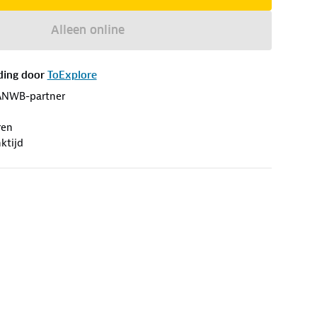
Alleen online
ding door
ToExplore
ANWB-partner
ren
ktijd