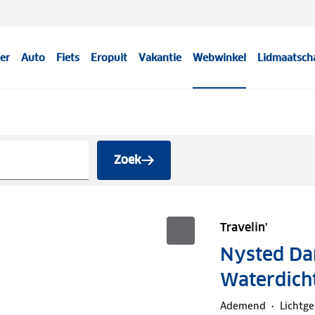
er
Auto
Fiets
Eropuit
Vakantie
Webwinkel
Lidmaatsch
Zoek
Travelin'
Nysted Da
Waterdich
Ademend
Lichtg