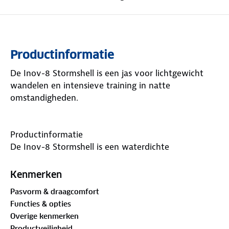
Productinformatie
De Inov-8 Stormshell is een jas voor lichtgewicht
wandelen en intensieve training in natte
omstandigheden.
Productinformatie
De Inov-8 Stormshell is een waterdichte
hardloopjack met capuchon en is ontworpen voor
lichtgewicht wedstrijden en intensieve trainingen in
Kenmerken
natte omstandigheden. Het heeft een superzachte
Pasvorm & draagcomfort
Pertex Shield stof voor meer comfort en een
Functies & opties
ritssluiting over de hele lengte voor sneller aan- en
Overige kenmerken
uittrekken. Het is klein op te bergen in zijn eigen
Productveiligheid