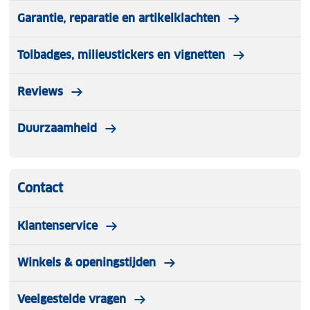
Garantie, reparatie en artikelklachten
Verstelbare capuchon
met draadversterkte piek
voor bescherming tegen weerselementen.
Tolbadges, milieustickers en vignetten
Lichtgewicht
en compact op te bergen voor
Reviews
gemakkelijk transport.
Duurzaamheid
Contact
Klantenservice
Winkels & openingstijden
Veelgestelde vragen