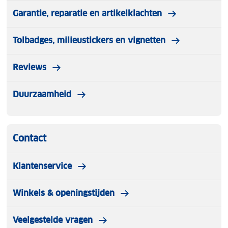
Garantie, reparatie en artikelklachten
Verstelbare capuchon
met draadversterkte piek
voor bescherming tegen weerselementen.
Tolbadges, milieustickers en vignetten
Lichtgewicht
en compact op te bergen voor
Reviews
gemakkelijk transport.
Duurzaamheid
Contact
Klantenservice
Winkels & openingstijden
Veelgestelde vragen