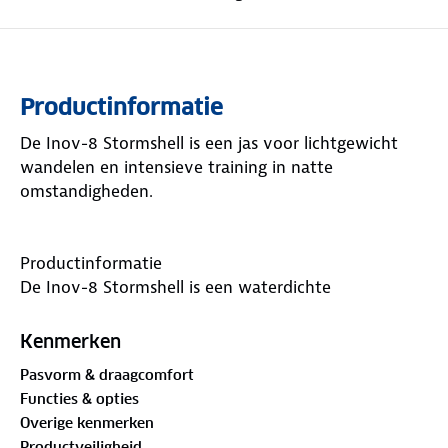
Productinformatie
De Inov-8 Stormshell is een jas voor lichtgewicht
wandelen en intensieve training in natte
omstandigheden.
Productinformatie
De Inov-8 Stormshell is een waterdichte
hardloopjack met capuchon en is ontworpen voor
lichtgewicht wedstrijden en intensieve trainingen in
Kenmerken
natte omstandigheden. Het heeft een superzachte
Pasvorm & draagcomfort
Pertex Shield stof voor meer comfort en een
Functies & opties
ritssluiting over de hele lengte voor sneller aan- en
Overige kenmerken
uittrekken. Het is klein op te bergen in zijn eigen
Productveiligheid