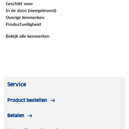
Geschikt voor
bewegingsvrijheid te bieden, wat hem ideaal maakt
In de doos (meegeleverd)
als comfortabele tussenlaag op koelere dagen.
Overige kenmerken
Productveiligheid
Bekijk alle kenmerken
Service
Product bestellen
Betalen