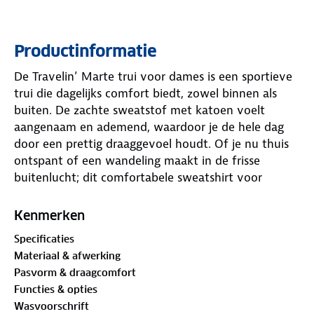
Productinformatie
De Travelin’ Marte trui voor dames is een sportieve
trui die dagelijks comfort biedt, zowel binnen als
buiten. De zachte sweatstof met katoen voelt
aangenaam en ademend, waardoor je de hele dag
door een prettig draaggevoel houdt. Of je nu thuis
ontspant of een wandeling maakt in de frisse
buitenlucht; dit comfortabele sweatshirt voor
dames biedt de ideale balans tussen warmte en een
moderne, sportieve look.
Kenmerken
Specificaties
Dankzij de vaste capuchon en de onzichtbare
Materiaal & afwerking
buidelzak combineert deze outdoor hoodie voor
Pasvorm & draagcomfort
dames een functioneel ontwerp met een strakke
Functies & opties
uitstraling. De Marte is volledig PFAS-vrij
Wasvoorschrift
geproduceerd en is ontworpen om maximale