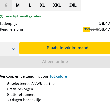
S
M
L
XL
XXL
3XL
Levertijd: wordt geladen..
58,47
Ledenprijs
58,47
Reguliere prijs
89,95
-35%
Plaats in winkelmand
Alleen online
Verkoop en verzending door
ToExplore
Geselecteerde ANWB-partner
Gratis bezorgen
Gratis retourneren
30 dagen bedenktijd