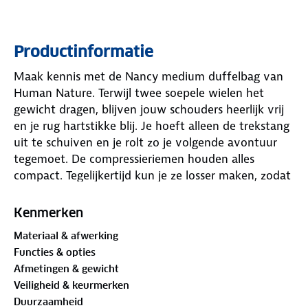
Productinformatie
Maak kennis met de Nancy medium duffelbag van
Human Nature. Terwijl twee soepele wielen het
gewicht dragen, blijven jouw schouders heerlijk vrij
en je rug hartstikke blij. Je hoeft alleen de trekstang
uit te schuiven en je rolt zo je volgende avontuur
tegemoet. De compressieriemen houden alles
compact. Tegelijkertijd kun je ze losser maken, zodat
je wat extra ruimte krijgt.
Kenmerken
Deze royale reistas is niet alleen een plaatje om te
Materiaal & afwerking
zien, maar ook volledig spatwaterdicht. Met 82 liter
Functies & opties
ruimte neem je makkelijk kleding, schoenen en
Afmetingen & gewicht
extra’s mee. De Nancy duffelbag is er ook als
small
Veiligheid & keurmerken
variant
van 42 liter voor kortere trips. Pak je spullen,
Duurzaamheid
trek de rits dicht en rol met een glimlach de deur