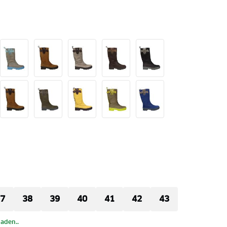
7
38
39
40
41
42
43
laden..