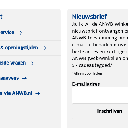
t
Nieuwsbrief
Ja, ik wil de ANWB Winke
nieuwsbrief ontvangen e
ervice
ANWB toestemming om m
e-mail te benaderen over
& openingstijden
beste acties en kortingen
ANWB (web)winkel en o
elde vragen
5.- cadeautegoed.*
*Alleen voor leden
gegevens
E-mailadres
n via ANWB.nl
Inschrijven