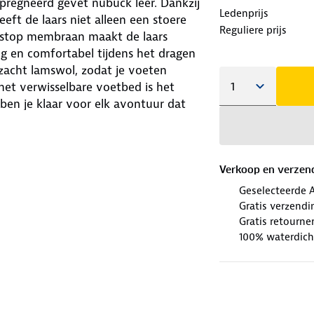
pregneerd gevet nubuck leer. Dankzij
Ledenprijs
eeft de laars niet alleen een stoere
Reguliere prijs
uastop membraan maakt de laars
g en comfortabel tijdens het dragen
 zacht lamswol, zodat je voeten
het verwisselbare voetbed is het
ben je klaar voor elk avontuur dat
buck • Lamswollen voering •
erdicht en ademend
Verkoop en verzen
Geselecteerde 
Gratis verzendi
Gratis retourne
100% waterdich