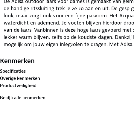
De Adisa outdoor laars voor dames is gemaakt van geïm
de handige ritssluiting trek je ze zo aan en uit. De gesp g
look, maar zorgt ook voor een fijne pasvorm. Het Acq
waterdicht en ademend. Je voeten blijven hierdoor droo
van de laars. Vanbinnen is deze hoge laars gevoerd met
lekker warm blijven, zelfs op de koudste dagen. Dankzij 
mogelijk om jouw eigen inlegzolen te dragen. Met Adisa 
op je pad komt! Specificaties: • Geïmpregneerd gevet nu
Uitneembaar voetbed • Acquastop membraan 100% wat
Kenmerken
Specificaties
Overige kenmerken
Productveiligheid
Bekijk alle kenmerken