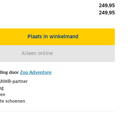
249,95
249,95
Plaats in winkelmand
Alleen online
ding door
Zoo Adventure
ANWB-partner
ng
ren
te schoenen