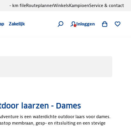
- km file
Routeplanner
Winkels
Kampioen
Service & contact
Inloggen
ap
Zakelijk
tdoor laarzen - Dames
dventure is een waterdichte outdoor laars voor dames.
stop membraan, gesp- en ritssluiting en een stevige