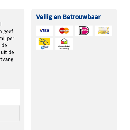
Veilig en Betrouwbaar
l
n geef
ij per
 de
 uit de
ntvang