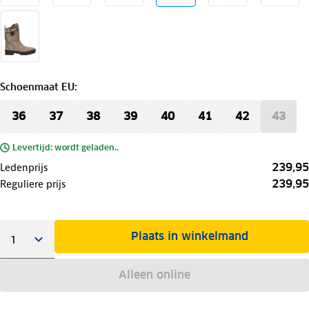
Schoenmaat EU
:
36
37
38
39
40
41
42
43
Levertijd: wordt geladen..
239,95
Ledenprijs
239,95
Reguliere prijs
Plaats in winkelmand
Alleen online