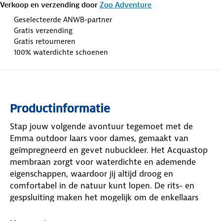
Verkoop en verzending door
Zoo Adventure
Geselecteerde ANWB-partner
Gratis verzending
Gratis retourneren
100% waterdichte schoenen
Productinformatie
Stap jouw volgende avontuur tegemoet met de
Emma outdoor laars voor dames, gemaakt van
geïmpregneerd en gevet nubuckleer. Het Acquastop
membraan zorgt voor waterdichte en ademende
eigenschappen, waardoor jij altijd droog en
comfortabel in de natuur kunt lopen. De rits- en
gespsluiting maken het mogelijk om de enkellaars
eenvoudig aan- en uit te trekken, daarnaast is
hierdoor de pasvorm aan te passen naar jouw