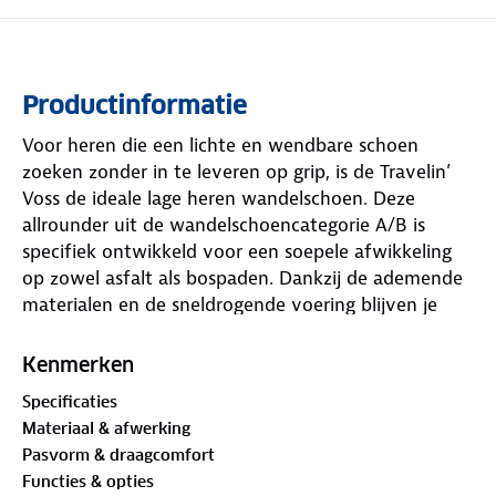
Productinformatie
Voor heren die een lichte en wendbare schoen
zoeken zonder in te leveren op grip, is de Travelin’
Voss de ideale lage heren wandelschoen. Deze
allrounder uit de wandelschoencategorie A/B is
specifiek ontwikkeld voor een soepele afwikkeling
op zowel asfalt als bospaden. Dankzij de ademende
materialen en de sneldrogende voering blijven je
voeten fris, wat deze lage herenschoen ideaal maakt
voor zowel een dagelijkse wandeling als een actieve
Kenmerken
vakantie.
Specificaties
Materiaal & afwerking
De techniek achter het comfort is terug te vinden in
Pasvorm & draagcomfort
de EVA-tussenzool, die schokken effectief
Functies & opties
absorbeert bij iedere stap. Het ergonomische