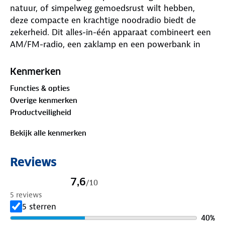
natuur, of simpelweg gemoedsrust wilt hebben,
deze compacte en krachtige noodradio biedt de
zekerheid. Dit alles-in-één apparaat combineert een
AM/FM-radio, een zaklamp en een powerbank in
een robuust en spatwaterdicht ontwerp. Dankzij de
drie oplaadopties zonne-energie, opwinden en USB,
Kenmerken
ben je nooit afhankelijk van een stopcontact. Met
Functies & opties
een 2000 mAh powerbank laad je je telefoon
Overige kenmerken
moeiteloos op, terwijl de ingebouwde zaklamp licht
Productveiligheid
biedt wanneer je dat het meest nodig hebt. Deze
noodradio is jouw betrouwbare metgezel in elke
Bekijk alle kenmerken
situatie. Waarom kiezen voor de Brixy noodradio? •
Onmisbaar in noodsituaties: Altijd toegang tot radio
Reviews
en licht. • ontwerp: Bestand tegen spatwater en
geschikt voor alle weersomstandigheden. • Veelzijdig:
7,6
/
10
Geschikt voor thuis, op reis en tijdens avonturen. •
5 reviews
Altijd voorbereid dankzij de multifunctionele
5 sterren
functies. • Drie oplaadopties: zonne-energie,
40
%
opwinden en USB. • Compact ontwerp, ideaal voor