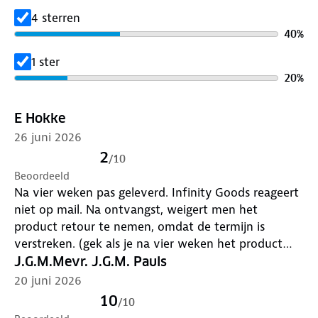
onderweg. • Ingebouwde 2000 mAh powerbank
4 sterren
voor telefoons en apparaten. • Krachtige zaklamp
40
%
voor noodsituaties en dagelijks gebruik. • Ontvangt
1 ster
zowel AM (520-1600 KHz) als FM (87-108 MHz)
20
%
radiozenders. • IPX3 spatwaterdicht voor alle
weersomstandigheden. • SOS-alarmfunctie voor
E Hokke
extra veiligheid. • Gemakkelijk in gebruik, geschikt
voor jong en oud. • Inclusief USB-C kabel voor
26 juni 2026
opladen. Multifunctioneel ontwerp, altijd voorbereid
2
/
10
op onverwachte situaties
Beoordeeld
De Brixy noodradio is ontworpen om te presteren in
Na vier weken pas geleverd. Infinity Goods reageert
elke situatie. Het apparaat ontvangt zowel AM als
niet op mail. Na ontvangst, weigert men het
FM-radiozenders, zodat je altijd toegang hebt tot
product retour te nemen, omdat de termijn is
belangrijke nieuwsupdates of je muziek. Daarnaast
verstreken. (gek als je na vier weken het product
fungeert het als een krachtige zaklamp — perfect
levert)
J.G.M.Mevr. J.G.M. Pauls
voor donkere avonden of noodgevallen. Met de
20 juni 2026
ingebouwde 2000 mAh powerbank houd je je
10
/
10
apparaten opgeladen, zelfs als de stroom uitvalt. De