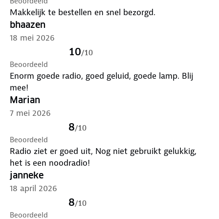
Beoordeeld
SOS-alarmfunctie biedt extra veiligheid in kritieke
Makkelijk te bestellen en snel bezorgd.
situaties, terwijl het compacte formaat ervoor zorgt
bhaazen
dat je het apparaat gemakkelijk meeneemt. Drie
18 mei 2026
manieren van opladen
Wat deze noodradio echt uniek maakt, is de
10
/
10
flexibiliteit in stroomvoorziening. Je kunt kiezen uit
Beoordeeld
vier oplaadopties:
Enorm goede radio, goed geluid, goede lamp. Blij
Zonne-energie: ideaal voor buitengebruik en
mee!
milieuvriendelijk.Handmatig opwinden: je hebt altijd
Marian
stroom, zelfs zonder zon of stroomvoorziening.
7 mei 2026
USB-C-kabel: snel en gemakkelijk opladen via een
8
/
10
stopcontact of powerbank.
Beoordeeld
Radio ziet er goed uit, Nog niet gebruikt gelukkig,
het is een noodradio!
janneke
18 april 2026
8
/
10
Beoordeeld