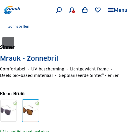
Menu
Zonnebrillen
Sinner
Mrauk - Zonnebril
Comfortabel
UV-bescherming
Lichtgewicht frame
Deels bio-based materiaal
Gepolariseerde Sintec®-lenzen
Kleur
:
Bruin
Levertijd: wordt geladen..