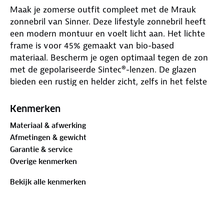
Maak je zomerse outfit compleet met de Mrauk
zonnebril van Sinner. Deze lifestyle zonnebril heeft
een modern montuur en voelt licht aan. Het lichte
frame is voor 45% gemaakt van bio-based
materiaal. Bescherm je ogen optimaal tegen de zon
met de gepolariseerde Sintec®-lenzen. De glazen
bieden een rustig en helder zicht, zelfs in het felste
licht. Kies voor het comfort van de Mrauk en voel
de absolute vrijheid van een stralende dag!
Kenmerken
Materiaal & afwerking
Afmetingen & gewicht
Garantie & service
Overige kenmerken
Bekijk alle kenmerken