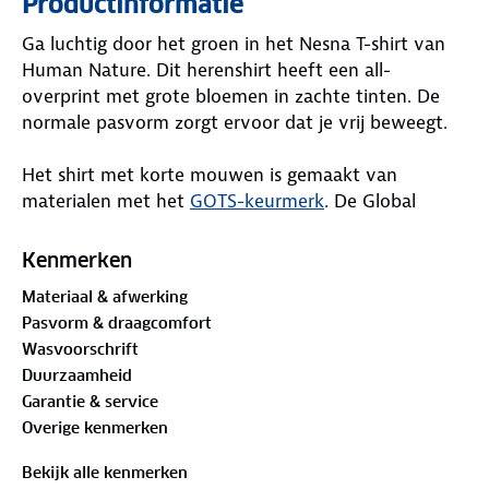
Productinformatie
Ga luchtig door het groen in het Nesna T-shirt van
Human Nature. Dit herenshirt heeft een all-
overprint met grote bloemen in zachte tinten. De
normale pasvorm zorgt ervoor dat je vrij beweegt.
Het shirt met korte mouwen is gemaakt van
materialen met het
GOTS-keurmerk
. De Global
Organic Textile Standard (GOTS) is een
internationaal keurmerk dat strenge eisen stelt aan
Kenmerken
de gehele textielketen, van de teelt van natuurlijke
Materiaal & afwerking
vezels tot aan de verwerking en productie van het
Pasvorm & draagcomfort
kledingstuk. Van deze print word je toch vrolijk!
Wasvoorschrift
Duurzaamheid
Materiaal
Garantie & service
Buitenstof: 100%
biologisch katoen
Overige kenmerken
Is je kleding aan vervanging toe? Lever het in bij
Bekijk alle kenmerken
onze winkels. Wij geven er een nieuwe bestemming