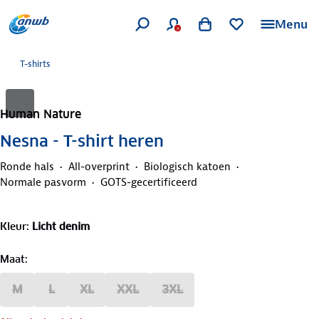
Menu
T-shirts
Human Nature
Nesna - T-shirt heren
Ronde hals
All-overprint
Biologisch katoen
Normale pasvorm
GOTS-gecertificeerd
Kleur
:
Licht denim
Maat
:
M
L
XL
XXL
3XL