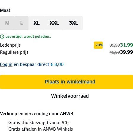
Maat
:
M
L
XL
XXL
3XL
Levertijd: wordt geladen..
31,99
Ledenprijs
39,99
-20%
39,99
Reguliere prijs
49,99
Log in
en bespaar direct
€ 8,00
Plaats in winkelmand
Winkelvoorraad
Verkoop en verzending door
ANWB
Gratis thuisbezorgd vanaf 50,-
Gratis afhalen in ANWB Winkels