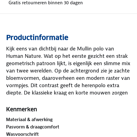
Gratis retourneren binnen 30 dagen
Productinformatie
Kijk eens van dichtbij naar de Mullin polo van
Human Nature. Wat op het eerste gezicht een strak
geometrisch patroon lijkt, is eigenlijk een slimme mix
van twee werelden. Op de achtergrond zie je zachte
bloemvormen, daaroverheen een modern raster van
vormpjes. Dit contrast geeft de herenpolo extra
diepte. De klassieke kraag en korte mouwen zorgen
voor een vlotte uitstraling. Dankzij de normale
pasvorm zit deze polo altijd prettig.
Kenmerken
Materiaal & afwerking
Het kledingstuk is gemaakt van materialen met het
Pasvorm & draagcomfort
GOTS-keurmerk
. De Global Organic Textile Standard
Wasvoorschrift
(GOTS) is een internationaal keurmerk dat strenge