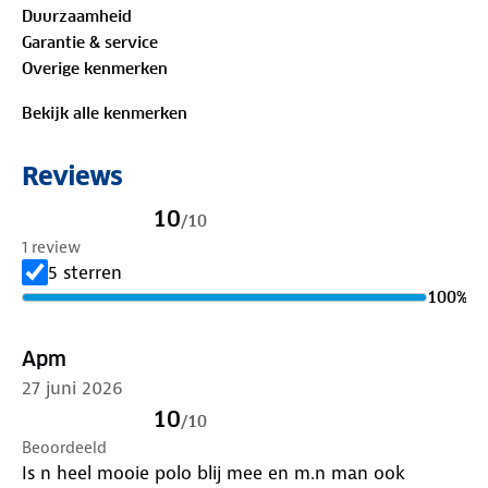
Duurzaamheid
eisen stelt aan de gehele textielketen, van de teelt
Garantie & service
van natuurlijke vezels tot aan de verwerking en
Overige kenmerken
productie van het kledingstuk. In deze polo voel jij
je goed!
Bekijk alle kenmerken
Materiaal
Reviews
Buitenstof: 100%
biologisch katoen
10
/
10
Is je kleding aan vervanging toe? Lever het in bij
1 review
onze winkels. Wij geven er een nieuwe bestemming
5 sterren
aan.
100
%
Apm
27 juni 2026
10
/
10
Beoordeeld
Is n heel mooie polo blij mee en m.n man ook