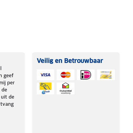
Veilig en Betrouwbaar
l
n geef
ij per
 de
 uit de
ntvang