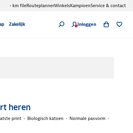
- km file
Routeplanner
Winkels
Kampioen
Service & contact
Inloggen
ap
Zakelijk
irt heren
atste print
Biologisch katoen
Normale pasvorm
d