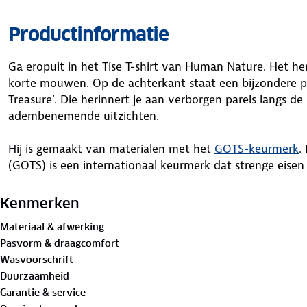
Productinformatie
Ga eropuit in het Tise T-shirt van Human Nature. Het he
korte mouwen. Op de achterkant staat een bijzondere p
Treasure’. Die herinnert je aan verborgen parels langs de 
adembenemende uitzichten.
Hij is gemaakt van materialen met
het
GOTS-keurmerk
.
(GOTS) is een internationaal keurmerk dat strenge eisen 
de teelt van natuurlijke vezels tot aan de verwerking en
shirt geeft je outfit een avontuurlijke uitstraling die pas
Kenmerken
Materiaal & afwerking
Materiaal
Pasvorm & draagcomfort
Buitenstof: 100%
biologisch katoen
Wasvoorschrift
Duurzaamheid
Is je kleding aan vervanging toe? Lever het in bij onze 
Garantie & service
bestemming aan.