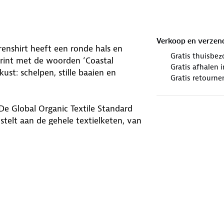
Verkoop en verzen
renshirt heeft een ronde hals en
Gratis thuisbez
rint met de woorden ‘Coastal
Gratis afhalen
kust: schelpen, stille baaien en
Gratis retourne
De Global Organic Textile Standard
stelt aan de gehele textielketen, van
 productie van het kledingstuk. Dit T-
t bij jouw liefde voor buiten.
winkels. Wij geven er een nieuwe