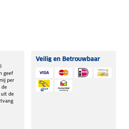
Veilig en Betrouwbaar
l
n geef
ij per
 de
 uit de
ntvang