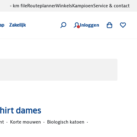
- km file
Routeplanner
Winkels
Kampioen
Service & contact
Inloggen
ap
Zakelijk
shirt dames
nt
Korte mouwen
Biologisch katoen