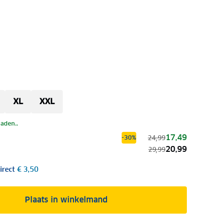
XL
XXL
laden..
17,49
24,99
-30%
20,99
29,99
irect
€ 3,50
Plaats in winkelmand