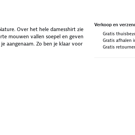
Verkoop en verzen
ature. Over het hele damesshirt zie
Gratis thuisbez
korte mouwen vallen soepel en geven
Gratis afhalen
je aangenaam. Zo ben je klaar voor
Gratis retourne
winkels. Wij geven er een nieuwe