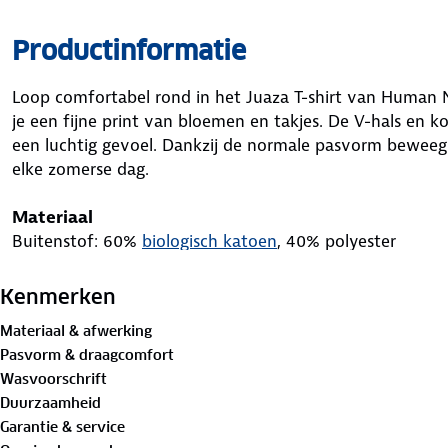
Productinformatie
Loop comfortabel rond in het Juaza T-shirt van Human N
je een fijne print van bloemen en takjes. De V-hals en 
een luchtig gevoel. Dankzij de normale pasvorm beweeg 
elke zomerse dag.
Materiaal
Buitenstof: 60%
biologisch katoen
, 40% polyester
Is je kleding aan vervanging toe? Lever het in bij onze 
Kenmerken
bestemming aan.
Materiaal & afwerking
Pasvorm & draagcomfort
Wasvoorschrift
Duurzaamheid
Garantie & service