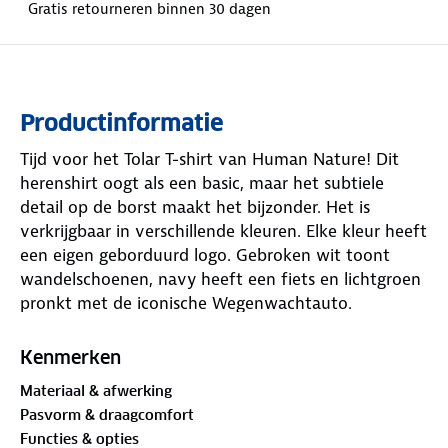
Gratis retourneren binnen 30 dagen
Productinformatie
Tijd voor het Tolar T-shirt van Human Nature! Dit
herenshirt oogt als een basic, maar het subtiele
detail op de borst maakt het bijzonder. Het is
verkrijgbaar in verschillende kleuren. Elke kleur heeft
een eigen geborduurd logo. Gebroken wit toont
wandelschoenen, navy heeft een fiets en lichtgroen
pronkt met de iconische Wegenwachtauto.
Het kledingstuk is gemaakt van materialen met
het
Kenmerken
GOTS-keurmerk
.
De Global Organic Textile Standard
Materiaal & afwerking
(GOTS) is een internationaal keurmerk dat strenge
Pasvorm & draagcomfort
eisen stelt aan de gehele textielketen, van de teelt
Functies & opties
van natuurlijke vezels tot aan de verwerking en