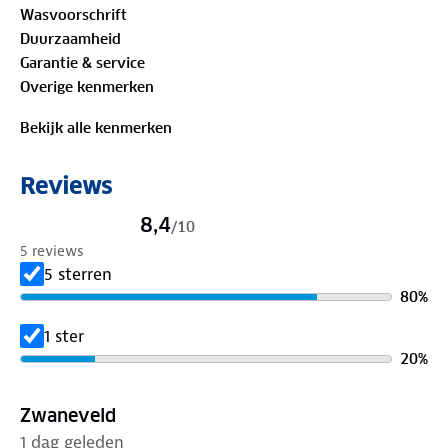
Wasvoorschrift
productie van het kledingstuk. Dit shirt is perfect als
Duurzaamheid
je houdt van eenvoud met een krachtig accent.
Garantie & service
Overige kenmerken
Materiaal
Buitenstof: 100%
biologisch katoen
Bekijk alle kenmerken
Is je kleding aan vervanging toe? Lever het in bij
Reviews
onze winkels. Wij geven er een nieuwe bestemming
aan.
8,4
/
10
5 reviews
5 sterren
80
%
1 ster
20
%
Zwaneveld
1 dag geleden