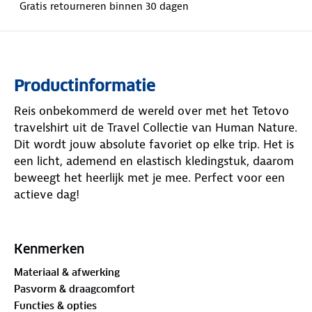
Gratis retourneren binnen 30 dagen
Productinformatie
Reis onbekommerd de wereld over met het Tetovo
travelshirt uit de Travel Collectie van Human Nature.
Dit wordt jouw absolute favoriet op elke trip. Het is
een licht, ademend en elastisch kledingstuk, daarom
beweegt het heerlijk met je mee. Perfect voor een
actieve dag!
Het damesshirt is sneldrogend, dus na een
onverwachte plensbui is het binnen een mum van
Kenmerken
tijd weer droog. De normale pasvorm met korte
Materiaal & afwerking
mouwen en een flatterende V-hals oogt bovendien
Pasvorm & draagcomfort
altijd verzorgd. Een extra pluspunt: het travelshirt
Functies & opties
biedt UV-bescherming. Zo ben je extra beschermd