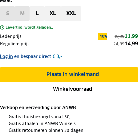
Maat
:
S
M
L
XL
XXL
Levertijd: wordt geladen..
11,99
Ledenprijs
19,99
-40%
14,99
Reguliere prijs
24,99
Log in
en bespaar direct
€ 3,-
Plaats in winkelmand
Winkelvoorraad
Verkoop en verzending door
ANWB
Gratis thuisbezorgd vanaf 50,-
Gratis afhalen in ANWB Winkels
Gratis retourneren binnen 30 dagen