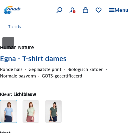
Menu
T-shirts
Human Nature
Egna - T-shirt dames
Ronde hals
Geplaatste print
Biologisch katoen
Normale pasvorm
GOTS-gecertificeerd
Kleur
:
Lichtblauw