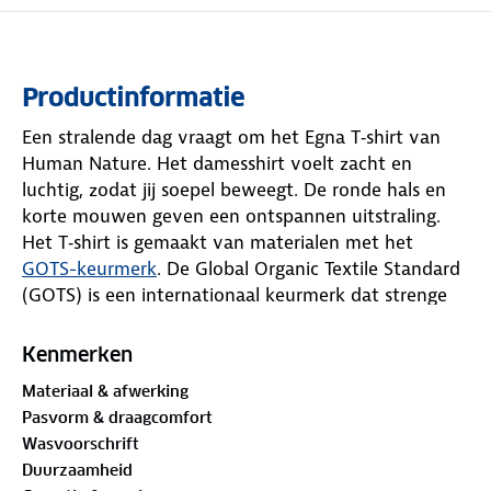
Productinformatie
Een stralende dag vraagt om het Egna T‑shirt van
Human Nature. Het damesshirt voelt zacht en
luchtig, zodat jij soepel beweegt. De ronde hals en
korte mouwen geven een ontspannen uitstraling.
Het T‑shirt is gemaakt van materialen met het
GOTS-keurmerk
. De Global Organic Textile Standard
(GOTS) is een internationaal keurmerk dat strenge
eisen stelt aan de gehele textielketen, van de teelt
van natuurlijke vezels tot aan de verwerking en
Kenmerken
productie van het kledingstuk.
Materiaal & afwerking
Pasvorm & draagcomfort
Op de achterkant staat een opvallende print met de
Wasvoorschrift
woorden ‘Coastal Trails’ en een schelpillustratie. Eén
Duurzaamheid
blik erop en je denkt aan frisse zeelucht, ruige paden