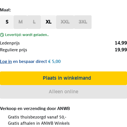
Maat
:
S
M
L
XL
XXL
3XL
Levertijd: wordt geladen..
14,99
Ledenprijs
19,99
Reguliere prijs
Log in
en bespaar direct
€ 5,00
Plaats in winkelmand
Alleen online
Verkoop en verzending door
ANWB
Gratis thuisbezorgd vanaf 50,-
Gratis afhalen in ANWB Winkels