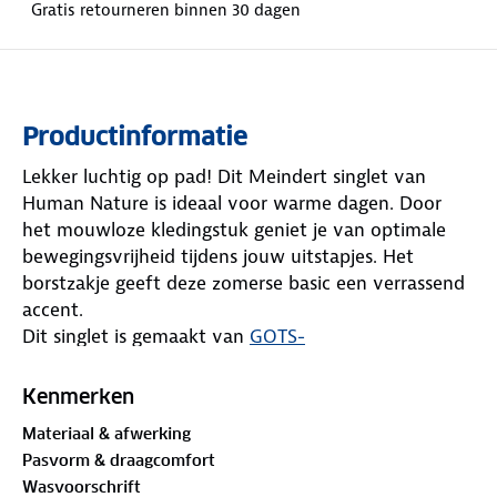
Gratis retourneren binnen 30 dagen
Productinformatie
Lekker luchtig op pad! Dit Meindert singlet van
Human Nature is ideaal voor warme dagen. Door
het mouwloze kledingstuk geniet je van optimale
bewegingsvrijheid tijdens jouw uitstapjes. Het
borstzakje geeft deze zomerse basic een verrassend
accent.
Dit singlet is gemaakt van
GOTS-
gecertificeerd
katoen. GOTS staat voor Global
Organic Textile Standard, een wereldwijd erkende
Kenmerken
norm voor biologische vezels. De weg ligt voor je
Materiaal & afwerking
open, geniet ervan!
Pasvorm & draagcomfort
Wasvoorschrift
Materiaal