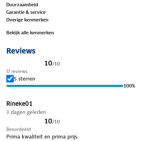
Duurzaamheid
100%
biologisch katoen
Garantie & service
Overige kenmerken
Is je kleding aan vervanging toe? Lever het in bij
onze winkels. Wij geven er een nieuwe bestemming
Bekijk alle kenmerken
aan.
Reviews
10
/
10
17 reviews
5 sterren
100
%
Rineke01
3 dagen geleden
10
/
10
Beoordeeld
Prima kwaliteit en prima prijs.