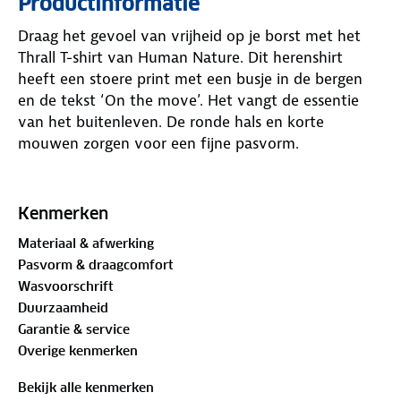
Productinformatie
Draag het gevoel van vrijheid op je borst met het
Thrall T-shirt van Human Nature. Dit herenshirt
heeft een stoere print met een busje in de bergen
en de tekst ‘On the move’. Het vangt de essentie
van het buitenleven. De ronde hals en korte
mouwen zorgen voor een fijne pasvorm.
Het shirt is gemaakt van materialen met
het
GOTS-
keurmerk
.
De Global Organic Textile Standard
Kenmerken
(GOTS) is een internationaal keurmerk dat strenge
Materiaal & afwerking
eisen stelt aan de gehele textielketen, van de teelt
Pasvorm & draagcomfort
van natuurlijke vezels tot aan de verwerking en
Wasvoorschrift
productie van het kledingstuk.
Ga je hiken of kruip
Duurzaamheid
je achter het stuur voor een roadtrip? Wat je ook
Garantie & service
doet, met dit T-shirt voelt elk avontuur beter.
Overige kenmerken
Materiaal
Bekijk alle kenmerken
Buitenstof: 100%
biologisch katoen