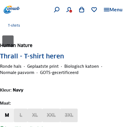
Menu
T-shirts
Human Nature
Thrall - T-shirt heren
Ronde hals
Geplaatste print
Biologisch katoen
Normale pasvorm
GOTS-gecertificeerd
Kleur
:
Navy
Maat
:
M
L
XL
XXL
3XL