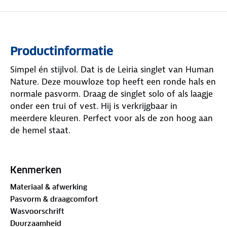
Productinformatie
Simpel én stijlvol. Dat is de Leiria singlet van Human
Nature. Deze mouwloze top heeft een ronde hals en
normale pasvorm. Draag de singlet solo of als laagje
onder een trui of vest. Hij is verkrijgbaar in
meerdere kleuren. Perfect voor als de zon hoog aan
de hemel staat.
Materiaal
Buitenstof: 58%
biologisch katoen
, 37% modal, 5%
Kenmerken
elastaan
Materiaal & afwerking
Pasvorm & draagcomfort
Is je kleding aan vervanging toe? Lever het in bij
Wasvoorschrift
onze winkels. Wij geven er een nieuwe bestemming
Duurzaamheid